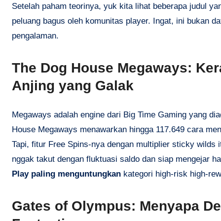
Setelah paham teorinya, yuk kita lihat beberapa judul 
peluang bagus oleh komunitas player. Ingat, ini bukan da
pengalaman.
The Dog House Megaways: Ker
Anjing yang Galak
Megaways adalah engine dari Big Time Gaming yang dia
House Megaways menawarkan hingga 117.649 cara menang! 
Tapi, fitur Free Spins-nya dengan multiplier sticky wilds
nggak takut dengan fluktuasi saldo dan siap mengejar ha
Play paling menguntungkan
kategori high-risk high-rew
Gates of Olympus: Menyapa Dew