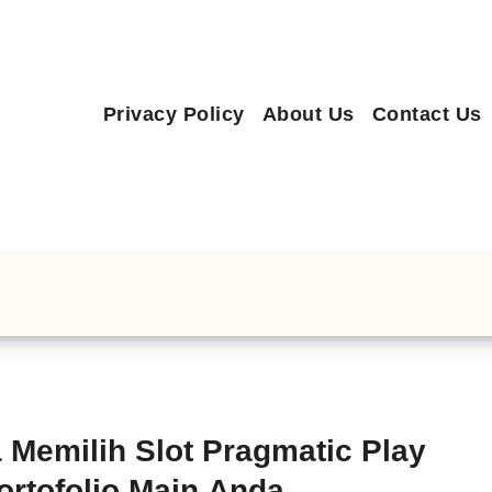
Privacy Policy
About Us
Contact Us
 Memilih Slot Pragmatic Play
rtofolio Main Anda