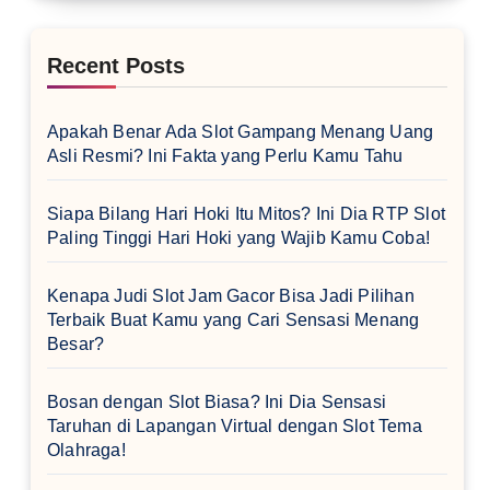
Recent Posts
Apakah Benar Ada Slot Gampang Menang Uang
Asli Resmi? Ini Fakta yang Perlu Kamu Tahu
Siapa Bilang Hari Hoki Itu Mitos? Ini Dia RTP Slot
Paling Tinggi Hari Hoki yang Wajib Kamu Coba!
Kenapa Judi Slot Jam Gacor Bisa Jadi Pilihan
Terbaik Buat Kamu yang Cari Sensasi Menang
Besar?
Bosan dengan Slot Biasa? Ini Dia Sensasi
Taruhan di Lapangan Virtual dengan Slot Tema
Olahraga!