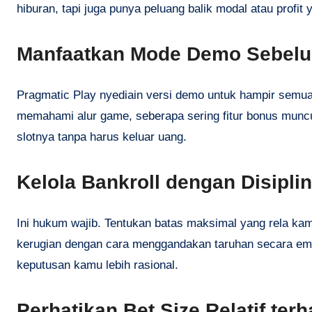
hiburan, tapi juga punya peluang balik modal atau profit y
Manfaatkan Mode Demo Sebelu
Pragmatic Play nyediain versi demo untuk hampir semu
memahami alur game, seberapa sering fitur bonus muncul,
slotnya tanpa harus keluar uang.
Kelola Bankroll dengan Disiplin
Ini hukum wajib. Tentukan batas maksimal yang rela ka
kerugian dengan cara menggandakan taruhan secara em
keputusan kamu lebih rasional.
Perhatikan Bet Size Relatif ter