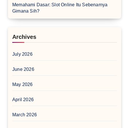
Memahami Dasar: Slot Online Itu Sebenarnya
Gimana Sih?
Archives
July 2026
June 2026
May 2026
April 2026
March 2026