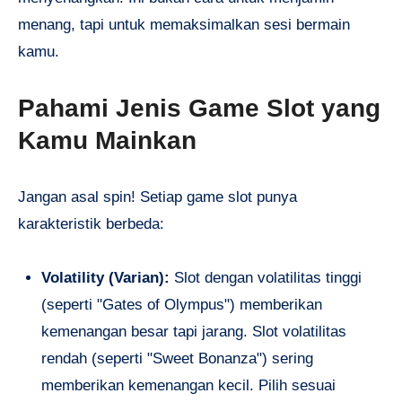
menang, tapi untuk memaksimalkan sesi bermain
kamu.
Pahami Jenis Game Slot yang
Kamu Mainkan
Jangan asal spin! Setiap game slot punya
karakteristik berbeda:
Volatility (Varian):
Slot dengan volatilitas tinggi
(seperti "Gates of Olympus") memberikan
kemenangan besar tapi jarang. Slot volatilitas
rendah (seperti "Sweet Bonanza") sering
memberikan kemenangan kecil. Pilih sesuai