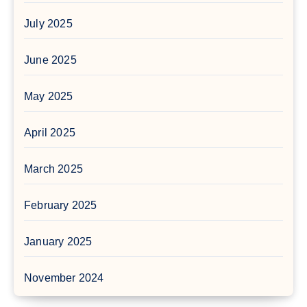
July 2025
June 2025
May 2025
April 2025
March 2025
February 2025
January 2025
November 2024