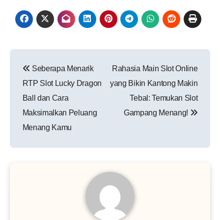
Post
Seberapa Menarik
Rahasia Main Slot Online
navigation
RTP Slot Lucky Dragon
yang Bikin Kantong Makin
Ball dan Cara
Tebal: Temukan Slot
Maksimalkan Peluang
Gampang Menang!
Menang Kamu