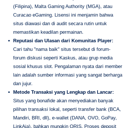
(Filipina), Malta Gaming Authority (MGA), atau
Curacao eGaming. Lisensi ini menjamin bahwa
situs diawasi dan di audit secara rutin untuk
memastikan keadilan permainan.
Reputasi dan Ulasan dari Komunitas Player:
Cari tahu "nama baik" situs tersebut di forum-
forum diskusi seperti Kaskus, atau grup media
sosial khusus slot. Pengalaman nyata dari member
lain adalah sumber informasi yang sangat berharga
dan jujur.
Metode Transaksi yang Lengkap dan Lancar:
Situs yang bonafide akan menyediakan banyak
pilihan transaksi lokal, seperti transfer bank (BCA,
Mandiri, BRI, dll), e-wallet (DANA, OVO, GoPay,
LinkAja), bahkan mungkin QRIS. Proses deposit