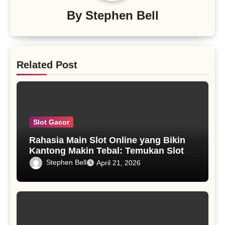
By
Stephen Bell
Related Post
Slot Gacor
Rahasia Main Slot Online yang Bikin
Kantong Makin Tebal: Temukan Slot
Gampang Menang!
Stephen Bell
April 21, 2026