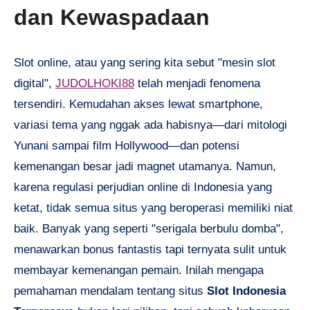
dan Kewaspadaan
Slot online, atau yang sering kita sebut "mesin slot
digital",
JUDOLHOKI88
telah menjadi fenomena
tersendiri. Kemudahan akses lewat smartphone,
variasi tema yang nggak ada habisnya—dari mitologi
Yunani sampai film Hollywood—dan potensi
kemenangan besar jadi magnet utamanya. Namun,
karena regulasi perjudian online di Indonesia yang
ketat, tidak semua situs yang beroperasi memiliki niat
baik. Banyak yang seperti "serigala berbulu domba",
menawarkan bonus fantastis tapi ternyata sulit untuk
membayar kemenangan pemain. Inilah mengapa
pemahaman mendalam tentang situs
Slot Indonesia