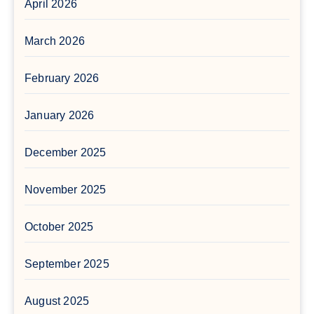
April 2026
March 2026
February 2026
January 2026
December 2025
November 2025
October 2025
September 2025
August 2025