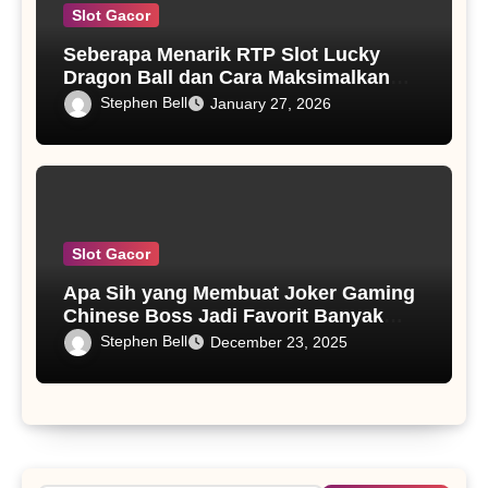
Slot Gacor
Seberapa Menarik RTP Slot Lucky
Dragon Ball dan Cara Maksimalkan
Peluang Menang Kamu
Stephen Bell
January 27, 2026
Slot Gacor
Apa Sih yang Membuat Joker Gaming
Chinese Boss Jadi Favorit Banyak
Pemain Slot Online?
Stephen Bell
December 23, 2025