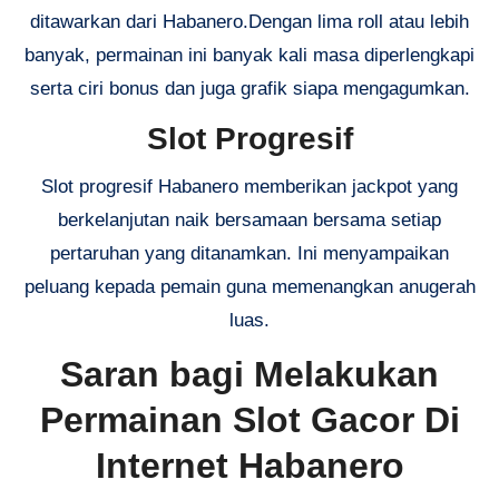
ditawarkan dari Habanero.Dengan lima roll atau lebih
banyak, permainan ini banyak kali masa diperlengkapi
serta ciri bonus dan juga grafik siapa mengagumkan.
Slot Progresif
Slot progresif Habanero memberikan jackpot yang
berkelanjutan naik bersamaan bersama setiap
pertaruhan yang ditanamkan. Ini menyampaikan
peluang kepada pemain guna memenangkan anugerah
luas.
Saran bagi Melakukan
Permainan Slot Gacor Di
Internet Habanero