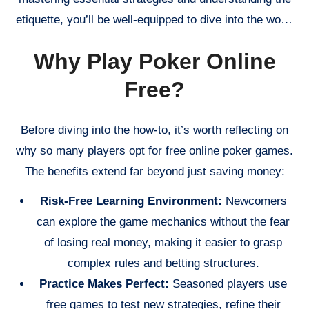
into play, allowing you to sharpen your skills,
etiquette, you’ll be well-equipped to dive into the world
understand the nuances, and enjoy the thrill without
of online poker confidently.
any financial pressure.
Why Play Poker Online
Free?
Before diving into the how-to, it’s worth reflecting on
why so many players opt for free online poker games.
The benefits extend far beyond just saving money:
Risk-Free Learning Environment:
Newcomers
can explore the game mechanics without the fear
of losing real money, making it easier to grasp
complex rules and betting structures.
Practice Makes Perfect:
Seasoned players use
free games to test new strategies, refine their