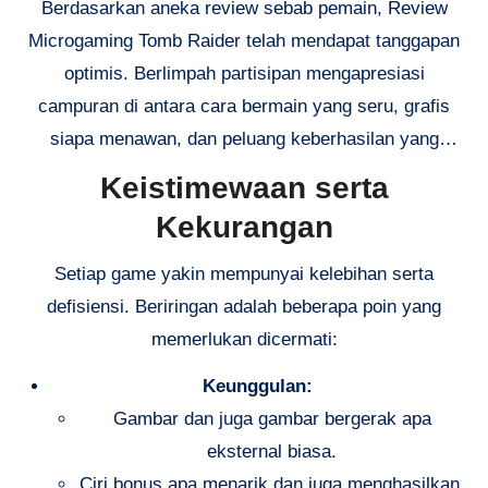
Berdasarkan aneka review sebab pemain, Review
siapa menjulang.
Microgaming Tomb Raider telah mendapat tanggapan
optimis. Berlimpah partisipan mengapresiasi
campuran di antara cara bermain yang seru, grafis
siapa menawan, dan peluang keberhasilan yang
memesona.Permainan ini serta cocok untuk partisipan
Keistimewaan serta
pemula either berpengalaman, karena regulasi serta
Kekurangan
prosedur permainannya cukup sederhana dimengerti.
Setiap game yakin mempunyai kelebihan serta
defisiensi. Beriringan adalah beberapa poin yang
memerlukan dicermati:
Keunggulan:
Gambar dan juga gambar bergerak apa
eksternal biasa.
Ciri bonus apa menarik dan juga menghasilkan.