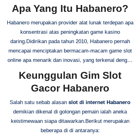
Habanero
, mencakup ciri-ciri menarik, jenis game apa
Apa Yang Itu Habanero?
dijual, keunggulan dan kelemahan, dan petunjuk untuk
bermain. Mari kami mulai mengeksplorasi dunia
Habanero merupakan provider alat lunak terdepan apa
Habanero siapa penuh sesak pencelupan dan
konsentrasi atas peningkatan game kasino
mengasyikkan!
daring.Didirikan pada tahun 2010, Habanero pernah
mencapai menciptakan bermacam-macam game slot
online apa menarik dan inovasi, yang terkenal dengan
grafis bermutu tinggi serta cara bermain yang
Keunggulan Gim Slot
mendebarkan. Bersama lisensi asal beberapa
Gacor Habanero
kewenangan pertaruhan terkemuka, Habanero
menawarkan permainan yang aman dan juga jujur bagi
Salah satu sebab alasan
slot di internet Habanero
kelompok partisipan.
demikian dikenal di golongan pemain ialah aneka
keistimewaan siapa ditawarkan.Berikut merupakan
beberapa di di antaranya: