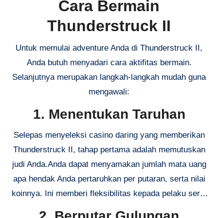
Cara Bermain
Model gambar yang menarik dan detail yang cermat
Thunderstruck II
menghasilkan pengalaman bermain makin
menyenangkan.
Untuk memulai adventure Anda di Thunderstruck II,
Anda butuh menyadari cara aktifitas bermain.
Selanjutnya merupakan langkah-langkah mudah guna
mengawali:
1. Menentukan Taruhan
Selepas menyeleksi casino daring yang memberikan
Thunderstruck II, tahap pertama adalah memutuskan
judi Anda.Anda dapat menyamakan jumlah mata uang
apa hendak Anda pertaruhkan per putaran, serta nilai
koinnya. Ini memberi fleksibilitas kepada pelaku serta
bermacam-macam biaya.
2. Berputar Gulungan