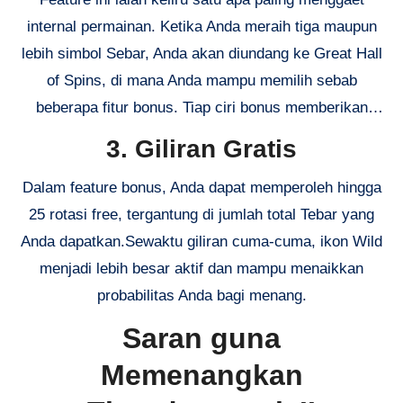
internal permainan. Ketika Anda meraih tiga maupun
lebih simbol Sebar, Anda akan diundang ke Great Hall
of Spins, di mana Anda mampu memilih sebab
beberapa fitur bonus. Tiap ciri bonus memberikan
giliran gratis dan pengganda siapa tidak sama,
3. Giliran Gratis
menyampaikan kesempatan bagi mengalahkan lebih
Dalam feature bonus, Anda dapat memperoleh hingga
luas.
25 rotasi free, tergantung di jumlah total Tebar yang
Anda dapatkan.Sewaktu giliran cuma-cuma, ikon Wild
menjadi lebih besar aktif dan mampu menaikkan
probabilitas Anda bagi menang.
Saran guna
Memenangkan