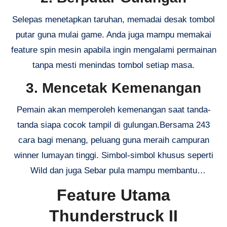
Selepas menetapkan taruhan, memadai desak tombol
putar guna mulai game. Anda juga mampu memakai
feature spin mesin apabila ingin mengalami permainan
tanpa mesti menindas tombol setiap masa.
3. Mencetak Kemenangan
Pemain akan memperoleh kemenangan saat tanda-
tanda siapa cocok tampil di gulungan.Bersama 243
cara bagi menang, peluang guna meraih campuran
winner lumayan tinggi. Simbol-simbol khusus seperti
Wild dan juga Sebar pula mampu membantu
memperbaiki kesempatan berhasil Anda.
Feature Utama
Thunderstruck II