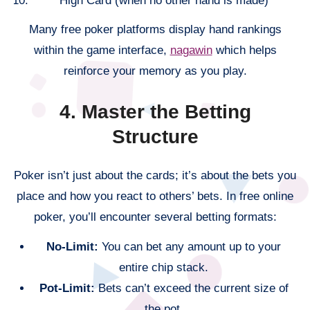
High Card (when no other hand is made)
Many free poker platforms display hand rankings
within the game interface,
nagawin
which helps
reinforce your memory as you play.
4. Master the Betting
Structure
Poker isn’t just about the cards; it’s about the bets you
place and how you react to others’ bets. In free online
poker, you’ll encounter several betting formats:
No-Limit:
You can bet any amount up to your
entire chip stack.
Pot-Limit:
Bets can’t exceed the current size of
the pot.