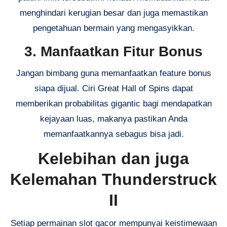
menghindari kerugian besar dan juga memastikan
pengetahuan bermain yang mengasyikkan.
3. Manfaatkan Fitur Bonus
Jangan bimbang guna memanfaatkan feature bonus
siapa dijual. Ciri Great Hall of Spins dapat
memberikan probabilitas gigantic bagi mendapatkan
kejayaan luas, makanya pastikan Anda
memanfaatkannya sebagus bisa jadi.
Kelebihan dan juga
Kelemahan Thunderstruck
II
Setiap permainan slot gacor mempunyai keistimewaan