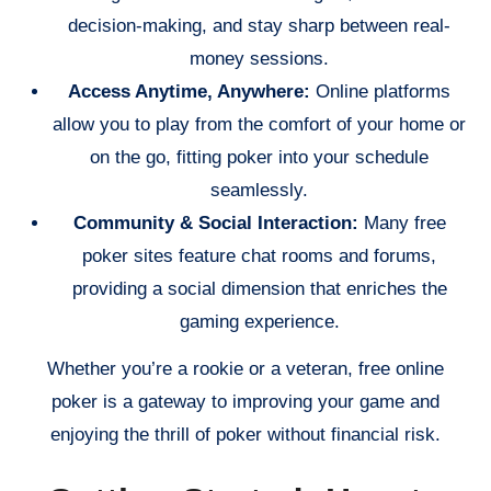
decision-making, and stay sharp between real-
money sessions.
Access Anytime, Anywhere:
Online platforms
allow you to play from the comfort of your home or
on the go, fitting poker into your schedule
seamlessly.
Community & Social Interaction:
Many free
poker sites feature chat rooms and forums,
providing a social dimension that enriches the
gaming experience.
Whether you’re a rookie or a veteran, free online
poker is a gateway to improving your game and
enjoying the thrill of poker without financial risk.