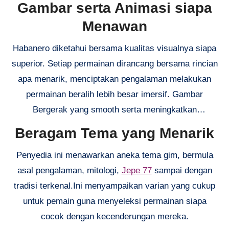
Gambar serta Animasi siapa
Menawan
Habanero diketahui bersama kualitas visualnya siapa
superior. Setiap permainan dirancang bersama rincian
apa menarik, menciptakan pengalaman melakukan
permainan beralih lebih besar imersif. Gambar
Bergerak yang smooth serta meningkatkan
kegembiraan saat mengelilingi gulungan.
Beragam Tema yang Menarik
Penyedia ini menawarkan aneka tema gim, bermula
asal pengalaman, mitologi,
Jepe 77
sampai dengan
tradisi terkenal.Ini menyampaikan varian yang cukup
untuk pemain guna menyeleksi permainan siapa
cocok dengan kecenderungan mereka.