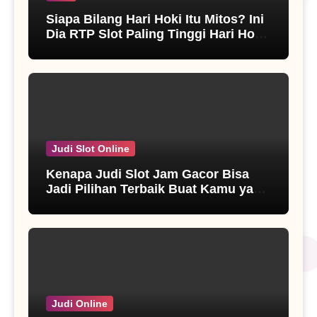
Siapa Bilang Hari Hoki Itu Mitos? Ini
Dia RTP Slot Paling Tinggi Hari Hoki
yang Wajib Kamu Coba!
Judi Slot Online
Kenapa Judi Slot Jam Gacor Bisa
Jadi Pilihan Terbaik Buat Kamu yang
Cari Sensasi Menang Besar?
Judi Online