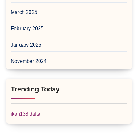
March 2025
February 2025
January 2025
November 2024
Trending Today
ikan138 daftar