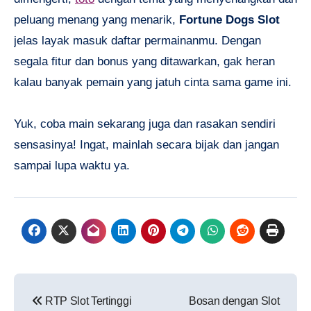
peluang menang yang menarik,
Fortune Dogs Slot
jelas layak masuk daftar permainanmu. Dengan
segala fitur dan bonus yang ditawarkan, gak heran
kalau banyak pemain yang jatuh cinta sama game ini.
Yuk, coba main sekarang juga dan rasakan sendiri
sensasinya! Ingat, mainlah secara bijak dan jangan
sampai lupa waktu ya.
Post
RTP Slot Tertinggi
Bosan dengan Slot