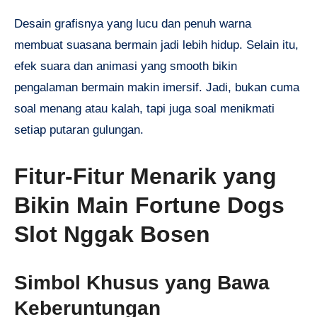
Desain grafisnya yang lucu dan penuh warna
membuat suasana bermain jadi lebih hidup. Selain itu,
efek suara dan animasi yang smooth bikin
pengalaman bermain makin imersif. Jadi, bukan cuma
soal menang atau kalah, tapi juga soal menikmati
setiap putaran gulungan.
Fitur-Fitur Menarik yang
Bikin Main Fortune Dogs
Slot Nggak Bosen
Simbol Khusus yang Bawa
Keberuntungan