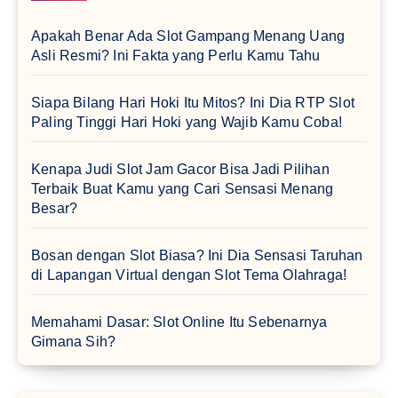
Apakah Benar Ada Slot Gampang Menang Uang
Asli Resmi? Ini Fakta yang Perlu Kamu Tahu
Siapa Bilang Hari Hoki Itu Mitos? Ini Dia RTP Slot
Paling Tinggi Hari Hoki yang Wajib Kamu Coba!
Kenapa Judi Slot Jam Gacor Bisa Jadi Pilihan
Terbaik Buat Kamu yang Cari Sensasi Menang
Besar?
Bosan dengan Slot Biasa? Ini Dia Sensasi Taruhan
di Lapangan Virtual dengan Slot Tema Olahraga!
Memahami Dasar: Slot Online Itu Sebenarnya
Gimana Sih?