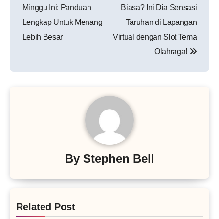
navigation
Minggu Ini: Panduan
Biasa? Ini Dia Sensasi
Lengkap Untuk Menang
Taruhan di Lapangan
Lebih Besar
Virtual dengan Slot Tema
Olahraga!
By
Stephen Bell
Related Post