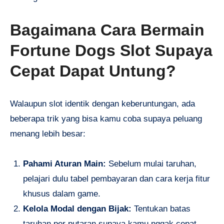
Bagaimana Cara Bermain
Fortune Dogs Slot Supaya
Cepat Dapat Untung?
Walaupun slot identik dengan keberuntungan, ada
beberapa trik yang bisa kamu coba supaya peluang
menang lebih besar:
Pahami Aturan Main:
Sebelum mulai taruhan,
pelajari dulu tabel pembayaran dan cara kerja fitur
khusus dalam game.
Kelola Modal dengan Bijak:
Tentukan batas
taruhan per putaran supaya kamu nggak cepat