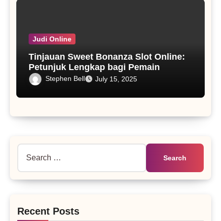
Judi Online
Tinjauan Sweet Bonanza Slot Online:
Petunjuk Lengkap bagi Pemain
Stephen Bell
July 15, 2025
Search
for:
Recent Posts